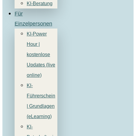
KI-Beratung
Für
Einzelpersonen
KI-Power
Hour |
kostenlose
Updates (live
online)
KI-
Führerschein
| Grundlagen
(eLearning)
KI-