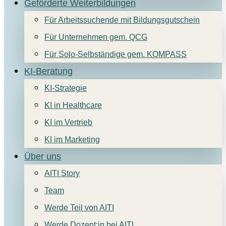
Geförderte Weiterbildungen
Für Arbeitssuchende mit Bildungsgutschein
Für Unternehmen gem. QCG
Für Solo-Selbständige gem. KOMPASS
KI-Beratung
KI-Strategie
KI in Healthcare
KI im Vertrieb
KI im Marketing
Über uns
AITI Story
Team
Werde Teil von AITI
Werde Dozent:in bei AITI