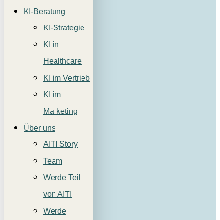
KI-Beratung
KI-Strategie
KI in
Healthcare
KI im Vertrieb
KI im
Marketing
Über uns
AITI Story
Team
Werde Teil
von AITI
Werde