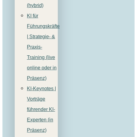
(hybrid)
KI für
Führungskräfte
| Strategie- &
Praxis-
Training (live
online oder in
Präsenz)
KI-Keynotes |
Vorträge
führender KI-
Experten (in
Präsenz)