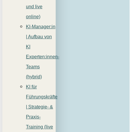
und live
online)
KI-Manager:in
| Aufbau von
KI
Experten:innen-
Teams
(hybrid)
KI für
Führungskräfte
| Strategie- &
Praxis-
Training (live