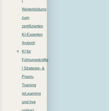
|
Weiterbildung
zum
zertifizierten
KI-Experten
(hybrid)
KI für
Führungskräfte
| Strategie- &
Praxis-
Training
(eLearning
und live
online)