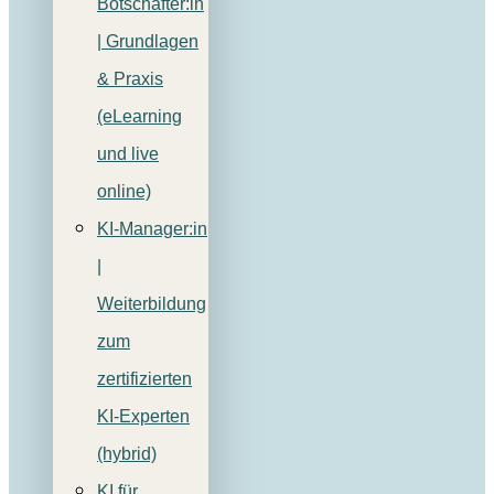
Botschafter:in
| Grundlagen
& Praxis
(eLearning
und live
online)
KI-Manager:in
|
Weiterbildung
zum
zertifizierten
KI-Experten
(hybrid)
KI für