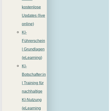
kostenlose
Updates (live
online)
KI-
Führerschein
| Grundlagen
(eLearning)
KI-
Botschafter:in
| Training für
nachhaltige
KI-Nutzung
(eLearning