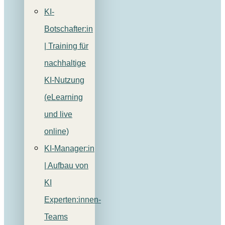
KI-
Botschafter:in
| Training für
nachhaltige
KI-Nutzung
(eLearning
und live
online)
KI-Manager:in
| Aufbau von
KI
Experten:innen-
Teams