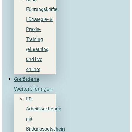
Führungskräfte
| Strategie- &
Praxis-
Training
(eLearning
und live
online)
Geförderte
Weiterbildungen
Für
Arbeitssuchende
mit
Bildungsgutschein