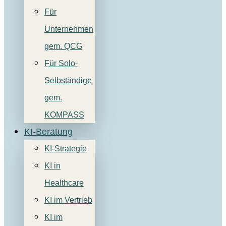
Für
Unternehmen
gem. QCG
Für Solo-
Selbständige
gem.
KOMPASS
KI-Beratung
KI-Strategie
KI in
Healthcare
KI im Vertrieb
KI im