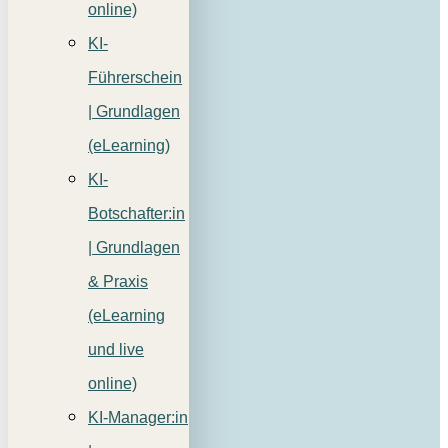
online)
KI-
Führerschein
| Grundlagen
(eLearning)
KI-
Botschafter:in
| Grundlagen
& Praxis
(eLearning
und live
online)
KI-Manager:in